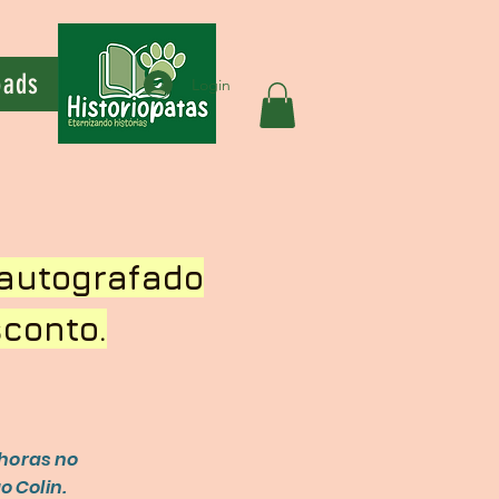
oads
Login
autografado
conto.
 horas no
 Colin.