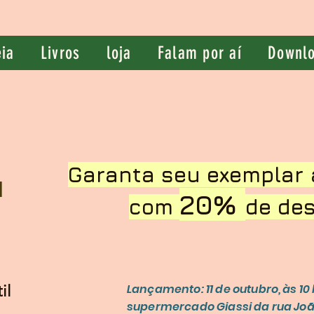
eia
Livros
loja
Falam por aí
Downl
Garanta seu exemplar 
a
20%
com
de des
Lançamento: 11 de outubro, às 10
il
supermercado Giassi da rua João